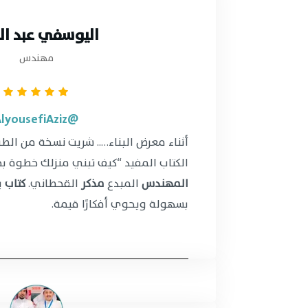
اليوسفي عبد الع
مهندس
@AlyousefiAziz
أثناء معرض البناء….. شريت نسخة من ال
الكتاب المفيد “كيف تبني منزلك خطوة ب
المهندس
المبدع
مذكر
القحطاني.
كتاب
ي
بسهولة ويحوي أفكارًا قيمة.