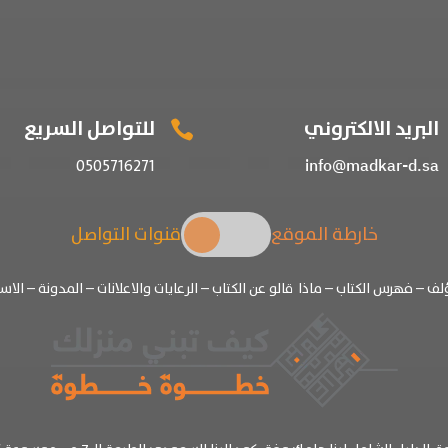
البريد الالكتروني
للتواصل السريع

0505716271
info@madkar-d.sa
خارطة الموقع
قنوات التواصل
ؤلف
–
فهرس الكتاب
–
ماذا قالو عن الكتاب
–
الرعايات والاعلانات
–
المدونة
– الاسئ