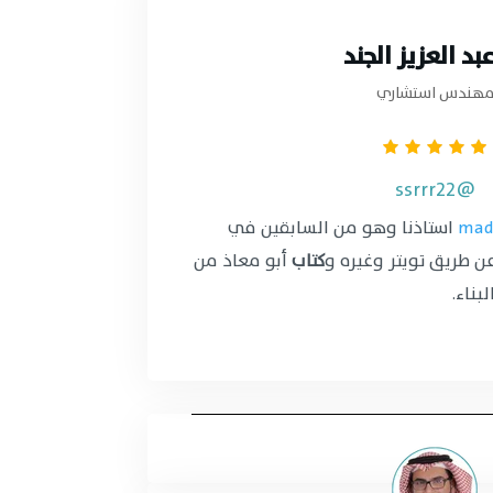
بد العزيز الجند
هندس استشاري
@ssrrr22
استاذنا وهو من السابقين في
ن طريق تويتر وغيره و
كتاب
أبو معاذ من
بناء.