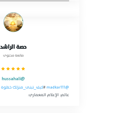
حصة الراشد
صانعة محتوى
@hussahali
@madkar111
#
كيف_تبنى_منزلك خطوة 
عالم: الإعلام المعماري.