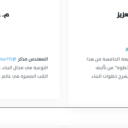
زيز
م. ع
م
طبعة الخامسة من هذا
المهندس مذكر
@madkar111
خطوة” من تأليف
التوعية في مجال البناء ع
شرح خطوات البناء
الكتب المميزة في عالم ال