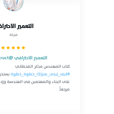
التعمير الاحترا
شركة
التعمير الاحترافي @pro_construct
كتاب المهندس مذكر القحطاني
#كيف_تبني_منزلك_خطوة_خطوة
يستحق 
على البناء والمهتمين في الهندسة وإدار
مرجعاً.