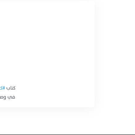
كتاب
#كي
في وصول