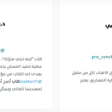
د.
في
@Almutiri_yasser
كتاب “كيف تبني منزلك”، 
عملية تنفيذ المسكن بخ
الاقتناء لكل من مقبل
يهدى لي الكتاب من مؤ
ة المشاريع، يعتبر
@madkar111
كتاب
أصبح أح
لمهندسنا الغالي ونسأل ا