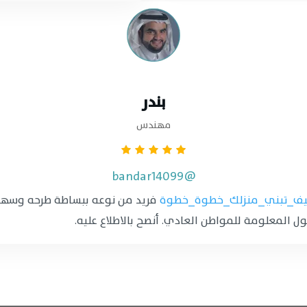
بندر
مهندس
@bandar14099
ف_تبني_منزلك_خطوة_خطوة
فريد من نوعه ببساطة طرحه وسهو
 المعلومة للمواطن العادي. أنصح بالاطلاع عليه.