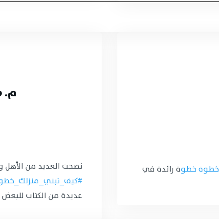
م. ص
نصحت العديد من الأهل وا
خطوة خطو
ة رائدة في
#كيف_تبني_منزلك_خطو
عديدة من الكتاب للبعض أي